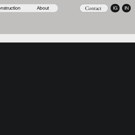
Contact
nstruction
About
IG
IN