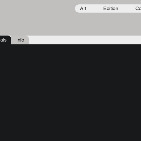
Art
Édition
Co
als
Info